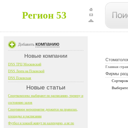
Регион 53
компанию
Добавить
Новые компании
Стоматоло
DNS ТРЦ Московский
Главная стра
DNS Лента на Псковской
Фирмы раз
DNS Псковская
Сортиров
Новые статьи
Выберите
Спорткомплекс выбирают по расписанию, тренеру и
состоянию залов
Спортивное мероприятие держится на правилах,
площадке и расписании
Футбол и хоккей живут по календарю, а не по