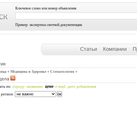
Ключевое слово или номер объявления
Пример: экспертиза сметной документации
Статьи
Компании
П
гия
ница
Медицина и Здоровье
Стоматология
дела
цене
ать по:
городу
названию
e-mail
дате добавления
 регион: