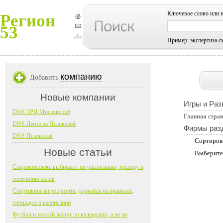
Ключевое слово или 
Регион
53
Пример: экспертиза с
компанию
Добавить
Новые компании
Игры и Раз
DNS ТРЦ Московский
Главная стра
DNS Лента на Псковской
Фирмы раз
DNS Псковская
Сортиров
Новые статьи
Выберите
Спорткомплекс выбирают по расписанию, тренеру и
состоянию залов
Спортивное мероприятие держится на правилах,
площадке и расписании
Футбол и хоккей живут по календарю, а не по