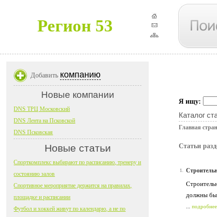
Регион 53
компанию
Добавить
Новые компании
Я ищу:
DNS ТРЦ Московский
Каталог ст
DNS Лента на Псковской
Главная стра
DNS Псковская
Новые статьи
Статьи разд
Спорткомплекс выбирают по расписанию, тренеру и
Строительн
1.
состоянию залов
Строительн
Спортивное мероприятие держится на правилах,
должны быт
площадке и расписании
...
подробнее
Футбол и хоккей живут по календарю, а не по