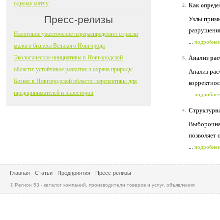
одному матчу
Как опреде
2.
Пресс-релизы
Узлы примы
разрушени
Налоговое ужесточение перераспределяет отрасли
...
подробнее
малого бизнеса Великого Новгорода
Экологические инициативы в Новгородской
Анализ рас
3.
области: устойчивое развитие и охрана природы
Анализ рас
Бизнес в Новгородской области: перспективы для
корректнос
предпринимателей и инвесторов
...
подробнее
Структурна
4.
Выборочная
позволяет 
...
подробнее
Главная
Статьи
Предприятия
Пресс-релизы
© Регион 53 - каталог компаний, производители товаров и услуг, объявления