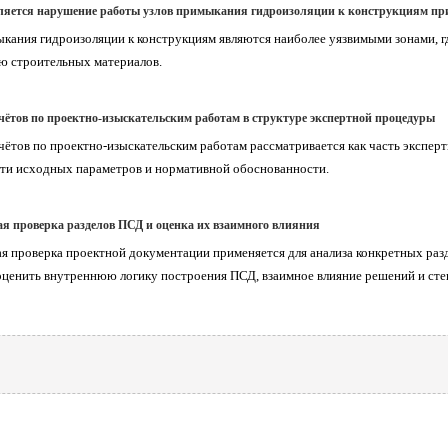
ляется нарушение работы узлов примыкания гидроизоляции к конструкциям при
кания гидроизоляции к конструкциям являются наиболее уязвимыми зонами, г
ю строительных материалов.
чётов по проектно-изыскательским работам в структуре экспертной процедуры
чётов по проектно-изыскательским работам рассматривается как часть эксперт
ти исходных параметров и нормативной обоснованности.
я проверка разделов ПСД и оценка их взаимного влияния
 проверка проектной документации применяется для анализа конкретных разд
оценить внутреннюю логику построения ПСД, взаимное влияние решений и сте