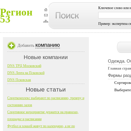
Ключевое слово или 
Регион
53
Пример: экспертиза с
компанию
Добавить
Новые компании
Одежда. О
DNS ТРЦ Московский
Главная стра
DNS Лента на Псковской
Фирмы раз
DNS Псковская
Сортиров
Новые статьи
Выберите
Спорткомплекс выбирают по расписанию, тренеру и
состоянию залов
Спортивное мероприятие держится на правилах,
площадке и расписании
Футбол и хоккей живут по календарю, а не по