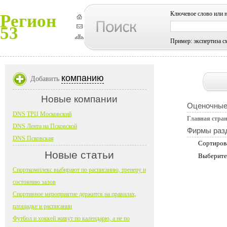
Ключевое слово или 
Регион
53
Пример: экспертиза с
компанию
Добавить
Новые компании
Оценочные
DNS ТРЦ Московский
Главная стра
DNS Лента на Псковской
Фирмы раз
DNS Псковская
Сортиров
Новые статьи
Выберите
Спорткомплекс выбирают по расписанию, тренеру и
состоянию залов
Спортивное мероприятие держится на правилах,
площадке и расписании
Футбол и хоккей живут по календарю, а не по