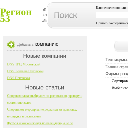
Ключевое слово или 
Регион
53
Пример: экспертиза с
компанию
Добавить
Новые компании
Техникумы.
DNS ТРЦ Московский
Главная стра
DNS Лента на Псковской
Фирмы раз
DNS Псковская
Сортиров
Новые статьи
Выберите
Спорткомплекс выбирают по расписанию, тренеру и
состоянию залов
Спортивное мероприятие держится на правилах,
площадке и расписании
Футбол и хоккей живут по календарю, а не по