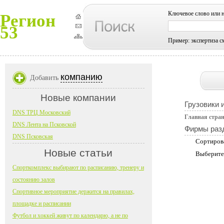
Ключевое слово или 
Регион
53
Пример: экспертиза с
компанию
Добавить
Новые компании
Грузовики 
DNS ТРЦ Московский
Главная стра
DNS Лента на Псковской
Фирмы раз
DNS Псковская
Сортиров
Новые статьи
Выберите
Спорткомплекс выбирают по расписанию, тренеру и
состоянию залов
Спортивное мероприятие держится на правилах,
площадке и расписании
Футбол и хоккей живут по календарю, а не по