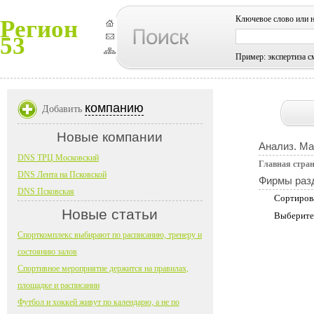
Ключевое слово или 
Регион
53
Пример: экспертиза с
компанию
Добавить
Новые компании
Анализ. Ма
DNS ТРЦ Московский
Главная стра
DNS Лента на Псковской
Фирмы раз
DNS Псковская
Сортиров
Новые статьи
Выберите
Спорткомплекс выбирают по расписанию, тренеру и
состоянию залов
Спортивное мероприятие держится на правилах,
площадке и расписании
Футбол и хоккей живут по календарю, а не по