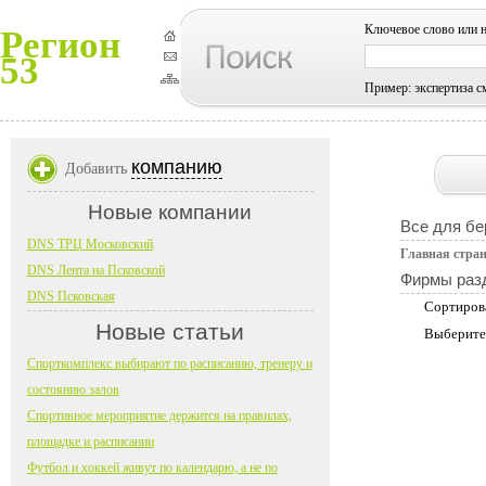
Ключевое слово или 
Регион
53
Пример: экспертиза с
компанию
Добавить
Новые компании
Все для б
DNS ТРЦ Московский
Главная стра
DNS Лента на Псковской
Фирмы раз
DNS Псковская
Сортиров
Новые статьи
Выберите
Спорткомплекс выбирают по расписанию, тренеру и
состоянию залов
Спортивное мероприятие держится на правилах,
площадке и расписании
Футбол и хоккей живут по календарю, а не по