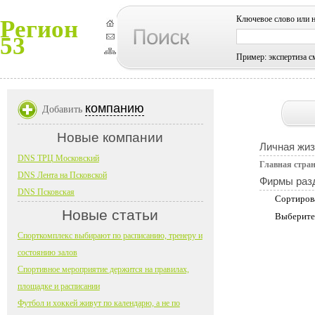
Ключевое слово или 
Регион
53
Пример: экспертиза с
компанию
Добавить
Новые компании
Личная жиз
DNS ТРЦ Московский
Главная стра
DNS Лента на Псковской
Фирмы раз
DNS Псковская
Сортиров
Новые статьи
Выберите
Спорткомплекс выбирают по расписанию, тренеру и
состоянию залов
Спортивное мероприятие держится на правилах,
площадке и расписании
Футбол и хоккей живут по календарю, а не по