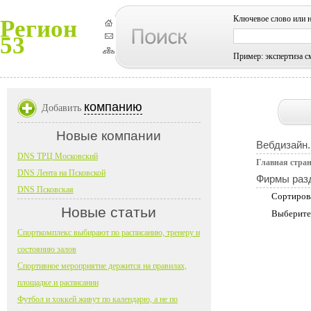
Ключевое слово или 
Регион
53
Пример: экспертиза с
компанию
Добавить
Новые компании
Вебдизайн.
DNS ТРЦ Московский
Главная стра
DNS Лента на Псковской
Фирмы раз
DNS Псковская
Сортиров
Новые статьи
Выберите
Спорткомплекс выбирают по расписанию, тренеру и
состоянию залов
Спортивное мероприятие держится на правилах,
площадке и расписании
Футбол и хоккей живут по календарю, а не по