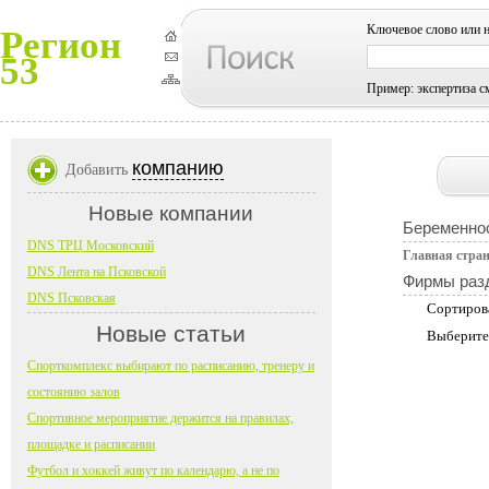
Ключевое слово или 
Регион
53
Пример: экспертиза с
компанию
Добавить
Новые компании
Беременно
DNS ТРЦ Московский
Главная стра
DNS Лента на Псковской
Фирмы раз
DNS Псковская
Сортиров
Новые статьи
Выберите
Спорткомплекс выбирают по расписанию, тренеру и
состоянию залов
Спортивное мероприятие держится на правилах,
площадке и расписании
Футбол и хоккей живут по календарю, а не по