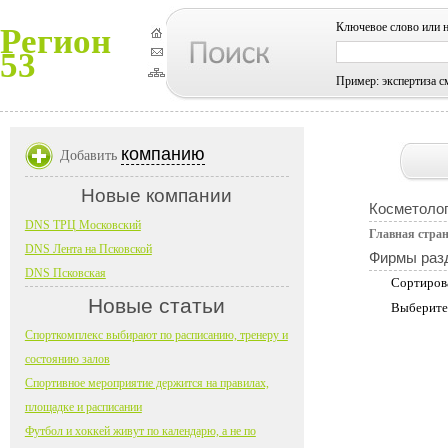
Ключевое слово или 
Регион
53
Пример: экспертиза с
компанию
Добавить
Новые компании
Косметолог
DNS ТРЦ Московский
Главная стра
DNS Лента на Псковской
Фирмы раз
DNS Псковская
Сортиров
Новые статьи
Выберите
Спорткомплекс выбирают по расписанию, тренеру и
состоянию залов
Спортивное мероприятие держится на правилах,
площадке и расписании
Футбол и хоккей живут по календарю, а не по