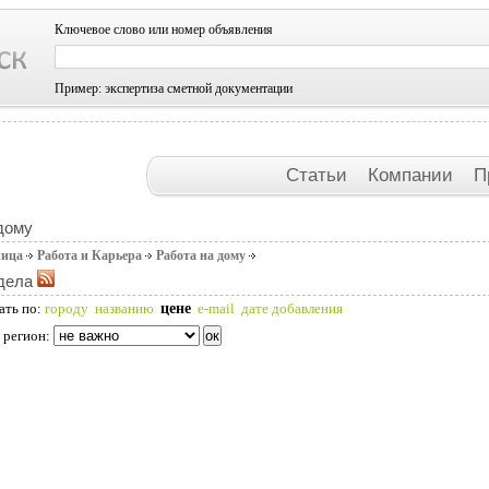
Ключевое слово или номер объявления
Пример: экспертиза сметной документации
Статьи
Компании
П
дому
ница
Работа и Карьера
Работа на дому
дела
цене
ать по:
городу
названию
e-mail
дате добавления
 регион: