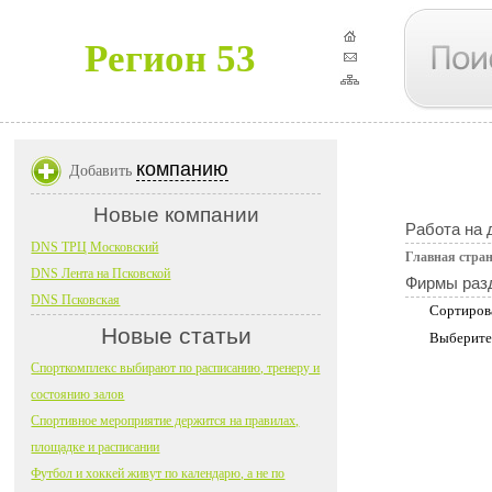
Регион 53
компанию
Добавить
Новые компании
Работа на 
DNS ТРЦ Московский
Главная стра
DNS Лента на Псковской
Фирмы раз
DNS Псковская
Сортиров
Новые статьи
Выберите
Спорткомплекс выбирают по расписанию, тренеру и
состоянию залов
Спортивное мероприятие держится на правилах,
площадке и расписании
Футбол и хоккей живут по календарю, а не по