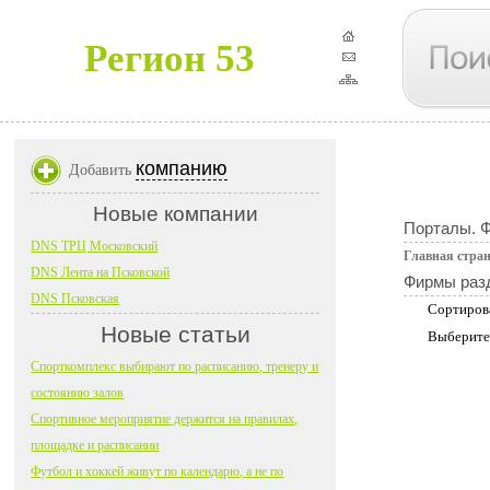
Регион 53
компанию
Добавить
Новые компании
Порталы. 
DNS ТРЦ Московский
Главная стра
DNS Лента на Псковской
Фирмы раз
DNS Псковская
Сортиров
Новые статьи
Выберите
Спорткомплекс выбирают по расписанию, тренеру и
состоянию залов
Спортивное мероприятие держится на правилах,
площадке и расписании
Футбол и хоккей живут по календарю, а не по