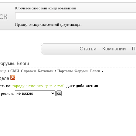
Ключевое слово или номер объявления
Пример: экспертиза сметной документации
Статьи
Компании
П
Форумы. Блоги
ница
СМИ. Справки. Каталоги
Порталы. Форумы. Блоги
дела
дате добавления
ать по:
городу
названию
цене
e-mail
 регион: