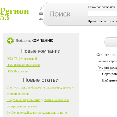
Ключевое слово или 
Регион
53
Пример: экспертиза с
компанию
Добавить
Новые компании
Спортивные
DNS ТРЦ Московский
Главная стра
DNS Лента на Псковской
Фирмы раз
DNS Псковская
Сортиров
Новые статьи
Выберите
Спорткомплекс выбирают по расписанию, тренеру и
состоянию залов
Спортивное мероприятие держится на правилах,
площадке и расписании
Футбол и хоккей живут по календарю, а не по