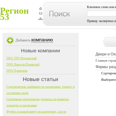
Ключевое слово или 
Регион
53
Пример: экспертиза с
компанию
Добавить
Новые компании
Двери и Ок
DNS ТРЦ Московский
Главная стра
DNS Лента на Псковской
Фирмы раз
DNS Псковская
Сортиров
Новые статьи
Выберите
Спорткомплекс выбирают по расписанию, тренеру и
состоянию залов
Спортивное мероприятие держится на правилах,
площадке и расписании
Футбол и хоккей живут по календарю, а не по