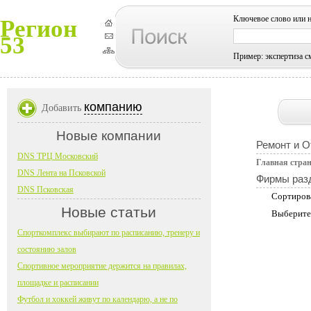
Ключевое слово или 
Регион
53
Пример: экспертиза с
компанию
Добавить
Новые компании
Ремонт и О
DNS ТРЦ Московский
Главная стра
DNS Лента на Псковской
Фирмы раз
DNS Псковская
Сортиров
Новые статьи
Выберите
Спорткомплекс выбирают по расписанию, тренеру и
состоянию залов
Спортивное мероприятие держится на правилах,
площадке и расписании
Футбол и хоккей живут по календарю, а не по