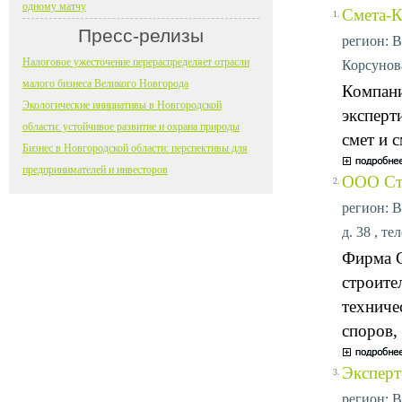
одному матчу
Смета-К
1.
Пресс-релизы
регион: В
Налоговое ужесточение перераспределяет отрасли
Корсунова
малого бизнеса Великого Новгорода
Компани
Экологические инициативы в Новгородской
эксперт
области: устойчивое развитие и охрана природы
смет и 
Бизнес в Новгородской области: перспективы для
предпринимателей и инвесторов
ООО Ст
2.
регион: В
д. 38 , те
Фирма С
строите
техниче
споров,
Эксперт
3.
регион: В