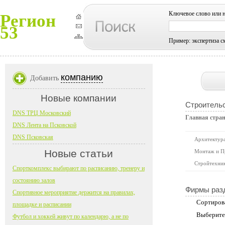
Ключевое слово или 
Регион
53
Пример: экспертиза с
компанию
Добавить
Новые компании
Строительс
DNS ТРЦ Московский
Главная стра
DNS Лента на Псковской
DNS Псковская
Архитектура
Новые статьи
Монтаж и П
Стройтехни
Спорткомплекс выбирают по расписанию, тренеру и
состоянию залов
Фирмы раз
Спортивное мероприятие держится на правилах,
Сортиров
площадке и расписании
Выберите
Футбол и хоккей живут по календарю, а не по