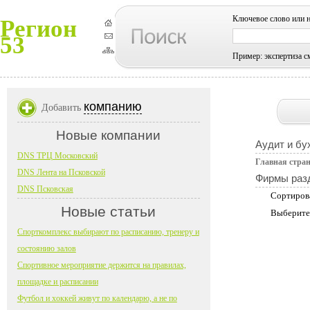
Ключевое слово или 
Регион
53
Пример: экспертиза с
компанию
Добавить
Новые компании
Аудит и бу
DNS ТРЦ Московский
Главная стра
DNS Лента на Псковской
Фирмы раз
DNS Псковская
Сортиров
Новые статьи
Выберите
Спорткомплекс выбирают по расписанию, тренеру и
состоянию залов
Спортивное мероприятие держится на правилах,
площадке и расписании
Футбол и хоккей живут по календарю, а не по