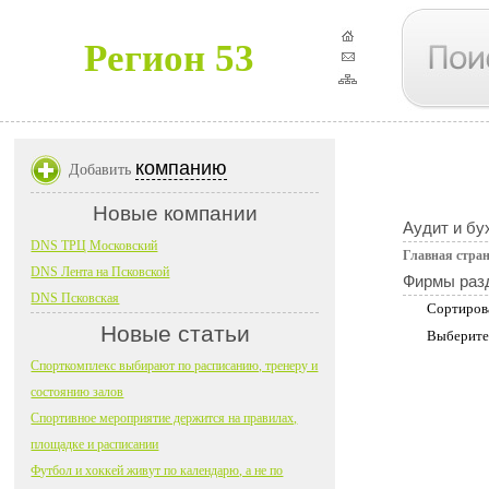
Регион 53
компанию
Добавить
Новые компании
Аудит и бу
DNS ТРЦ Московский
Главная стра
DNS Лента на Псковской
Фирмы раз
DNS Псковская
Сортиров
Новые статьи
Выберите
Спорткомплекс выбирают по расписанию, тренеру и
состоянию залов
Спортивное мероприятие держится на правилах,
площадке и расписании
Футбол и хоккей живут по календарю, а не по