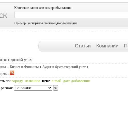
Ключевое слово или номер объявления
Пример: экспертиза сметной документации
Статьи
Компании
П
хгалтерский учет
ница
Бизнес и Финансы
Аудит и бухгалтерский учет
дела
цене
ать по:
городу
названию
e-mail
дате добавления
 регион: